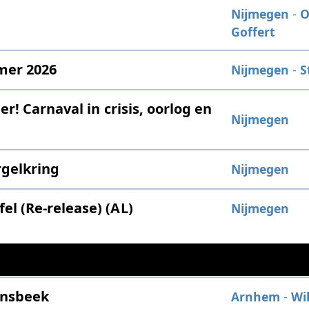
Nijmegen
-
O
Goffert
mer 2026
Nijmegen
-
S
er! Carnaval in crisis, oorlog en
Nijmegen
gelkring
Nijmegen
el (Re-release) (AL)
Nijmegen
onsbeek
Arnhem
-
Wi