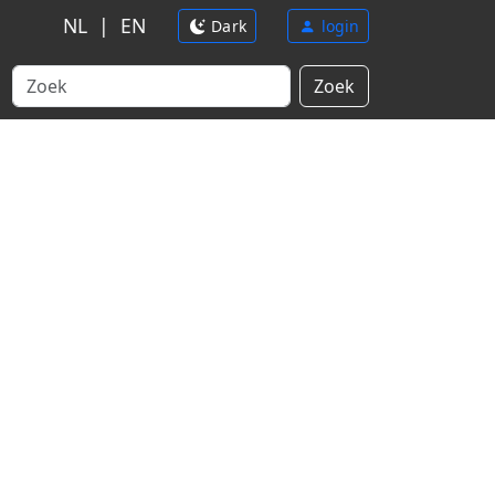
NL
|
EN
Dark
login
Zoek