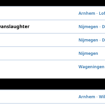
Arnhem
-
Lo
wanslaughter
Nijmegen
-
D
Nijmegen
-
D
Nijmegen
Wageningen
Arnhem
-
Wi