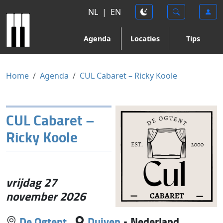
NL
|
EN
Agenda
Locaties
Tips
Home
Agenda
CUL Cabaret – Ricky Koole
CUL Cabaret –
Ricky Koole
vrijdag 27
november 2026
De Ogtent
Duiven
•
Nederland