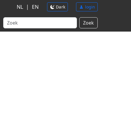
NL
|
EN
Dark
login
Zoek