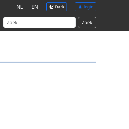
NL
|
EN
Dark
login
Zoek