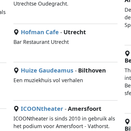
Utrechtse Oudegracht.
De
als
de
Sp
Hofman Cafe
-
Utrecht
Bar Restaurant Utrecht
B
Huize Gaudeamus
-
Bilthoven
Th
in
Een muziekhuis vol verhalen
Be
sf
ICOONtheater
-
Amersfoort
ICOONtheater is sinds 2010 in gebruik als
het podium voor Amersfoort - Vathorst.
n
Bi