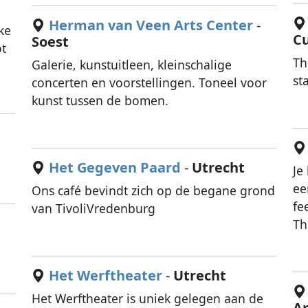
Herman van Veen Arts Center
-
uke
C
Soest
ot
Th
Galerie, kunstuitleen, kleinschalige
st
concerten en voorstellingen. Toneel voor
kunst tussen de bomen.
Het Gegeven Paard
-
Utrecht
Je
ee
Ons café bevindt zich op de begane grond
fe
van TivoliVredenburg
Th
Het Werftheater
-
Utrecht
Het Werftheater is uniek gelegen aan de
A