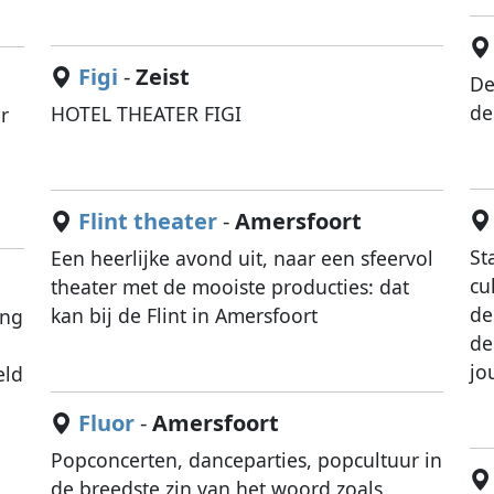
Figi
-
Zeist
De
de
HOTEL THEATER FIGI
r
Flint theater
-
Amersfoort
St
Een heerlijke avond uit, naar een sfeervol
cu
theater met de mooiste producties: dat
de
kan bij de Flint in Amersfoort
ing
de
jo
eld
Fluor
-
Amersfoort
Popconcerten, danceparties, popcultuur in
de breedste zin van het woord zoals