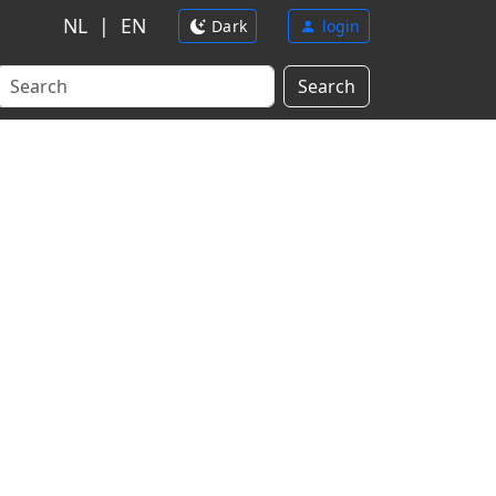
NL
|
EN
Dark
login
Search