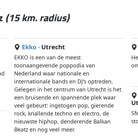
tz
(15 km. radius)
Ekko
-
Utrecht
EKKO is een van de meest
He
toonaangevende poppodia van
om
nd
Nederland waar nationale en
t
internationale bands en DJ's optreden.
Gelegen in het centrum van Utrecht is het
een bruisende en spannende plek waar
U
veel gebeurt: ingetogen pop, gierende
Sf
rock, knallende techno en electro, de
st
nieuwste hiphop, denderende Balkan
Beatz en nog veel meer.