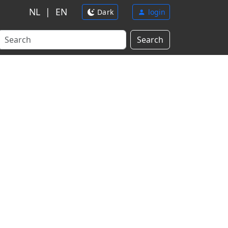
NL
|
EN
Dark
login
Search