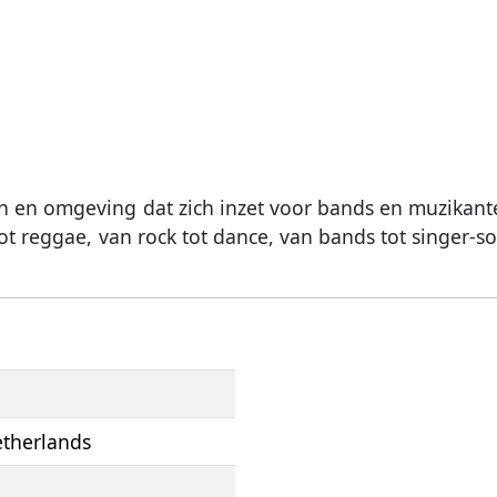
i
 en omgeving dat zich inzet voor bands en muzikante
ot reggae, van rock tot dance, van bands tot singer-s
etherlands