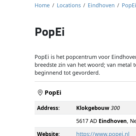
Home
Locations
Eindhoven
PopE
PopEi
PopEi is het popcentrum voor Eindhoven
breedste zin van het woord; van metal t
beginnend tot gevorderd.
PopEi
Address
:
Klokgebouw
300
5617 AD
Eindhoven
, N
Website
:
https://www.popei.nl