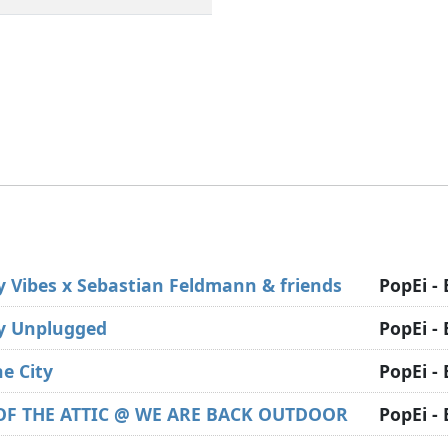
y Vibes x Sebastian Feldmann & friends
PopEi -
y Unplugged
PopEi -
he City
PopEi -
OF THE ATTIC @ WE ARE BACK OUTDOOR
PopEi -