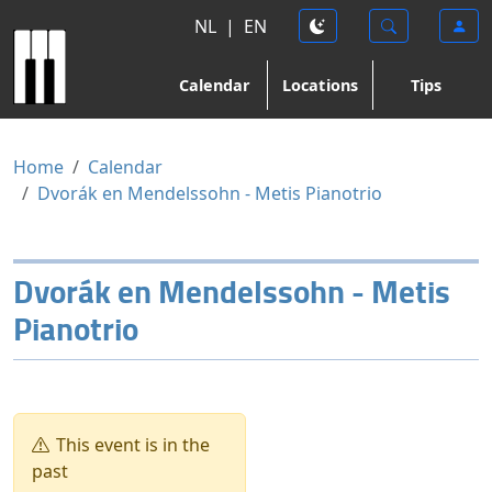
NL
|
EN
Calendar
Locations
Tips
Home
Calendar
Dvorák en Mendelssohn - Metis Pianotrio
Dvorák en Mendelssohn - Metis
Pianotrio
This event is in the
past