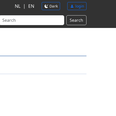
NL
|
EN
Dark
login
Search