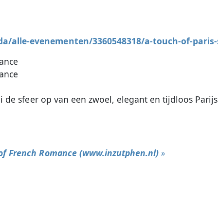
da/alle-evenementen/3360548318/a-touch-of-paris
mance
mance
ei de sfeer op van een zwoel, elegant en tijdloos Parij
 of French Romance (www.inzutphen.nl)
»