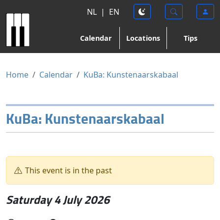
NL
|
EN
Calendar
Locations
Tips
Home
Calendar
KuBa: Kunstenaarskabaal
KuBa: Kunstenaarskabaal
This event is in the past
Saturday 4 July 2026