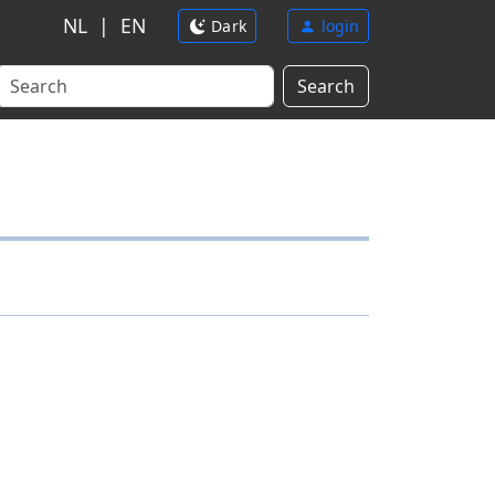
NL
|
EN
Dark
login
Search