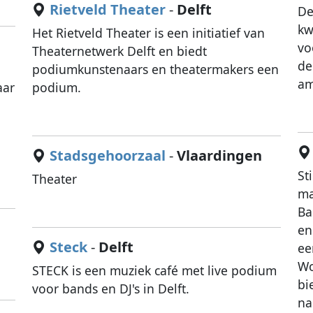
Rietveld Theater
-
Delft
De
kw
Het Rietveld Theater is een initiatief van
vo
Theaternetwerk Delft en biedt
de
podiumkunstenaars en theatermakers een
am
aar
podium.
Stadsgehoorzaal
-
Vlaardingen
St
Theater
ma
Ba
en
Steck
-
Delft
ee
Wo
STECK is een muziek café met live podium
bi
voor bands en DJ's in Delft.
na