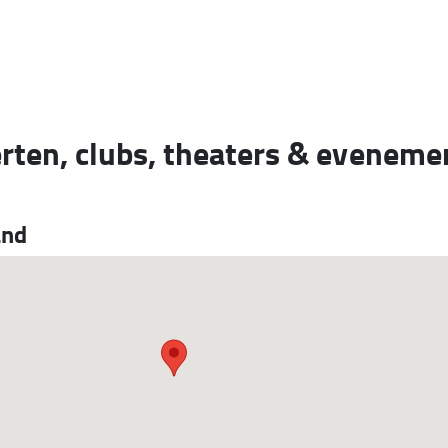
erten, clubs, theaters & evenem
and