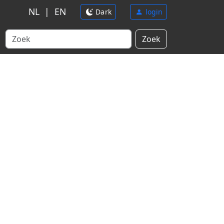
NL
|
EN
Dark
login
Zoek