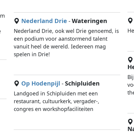
om
Nederland Drie
-
Wateringen
He
Nederland Drie, ook wel Drie genoemd, is
e
een podium voor aanstormend talent
vanuit heel de wereld. Iedereen mag
spelen in Drie!
He
Bi
Op Hodenpijl
-
Schipluiden
vo
th
Landgoed in Schipluiden met een
restaurant, cultuurkerk, vergader-,
congres en workshopfaciliteiten
N