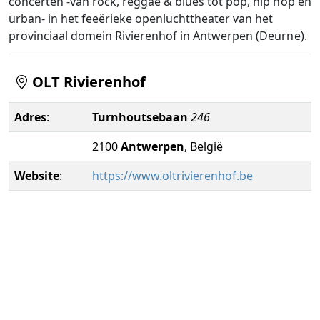
concerten -van rock, reggae & blues tot pop, hip hop en
urban- in het feeërieke openluchttheater van het
provinciaal domein Rivierenhof in Antwerpen (Deurne).
OLT Rivierenhof
Adres
:
Turnhoutsebaan
246
2100
Antwerpen
, België
Website
:
https://www.oltrivierenhof.be