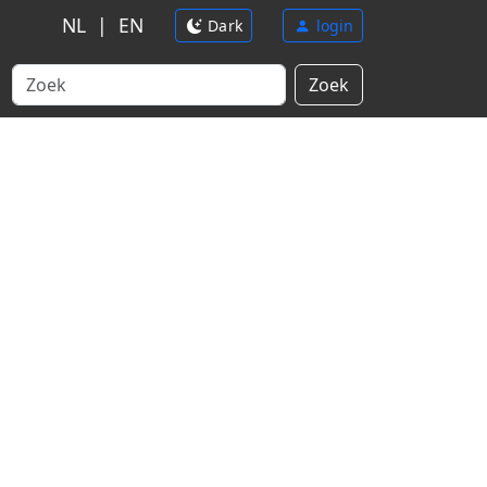
NL
|
EN
Dark
login
Zoek