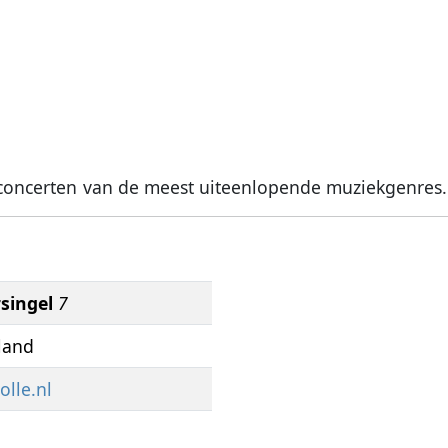
r concerten van de meest uiteenlopende muziekgenres.
singel
7
land
lle.nl