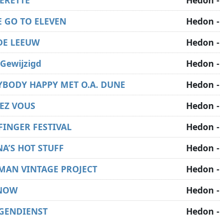
ERETTE
Hedon -
E GO TO ELEVEN
Hedon -
 DE LEEUW
Hedon -
Gewijzigd
Hedon -
YBODY HAPPY MET O.A. DUNE
Hedon -
EZ VOUS
Hedon -
FINGER FESTIVAL
Hedon -
A’S HOT STUFF
Hedon -
MAN VINTAGE PROJECT
Hedon -
 NOW
Hedon -
GENDIENST
Hedon -