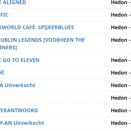
FE ALIGNED
Hedon -
FIC
Hedon -
SWORLD CAFÉ: SPIJKERBLUES
Hedon -
DUBLIN LEGENDS [VOORHEEN THE
Hedon -
INERS]
E GO TO ELEVEN
Hedon -
DÉ
Hedon -
A Uitverkocht
Hedon -
Hedon -
 VERANTWOORD
Hedon -
Y-AN Uitverkocht
Hedon -