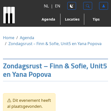
NL
|
EN
Agenda
Locaties
Tips
Home
Agenda
Zondagsrust – Finn & Sofie, Unit5 en Yana Popova
Zondagsrust – Finn & Sofie, Unit5
en Yana Popova
Dit evenement heeft
al plaatsgevonden.