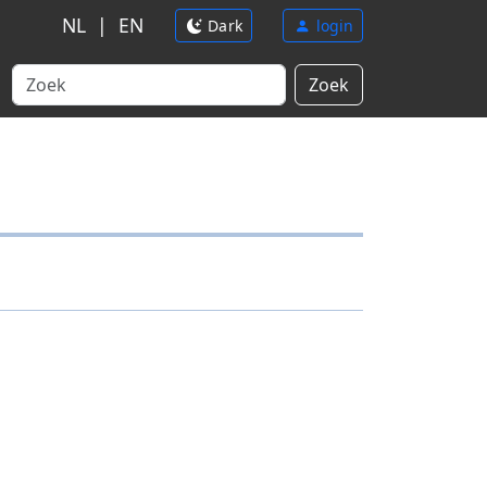
NL
|
EN
Dark
login
Zoek