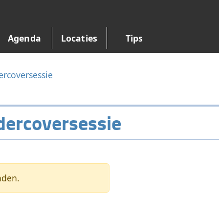
Agenda
Locaties
Tips
rcoversessie
ercoversessie
nden.