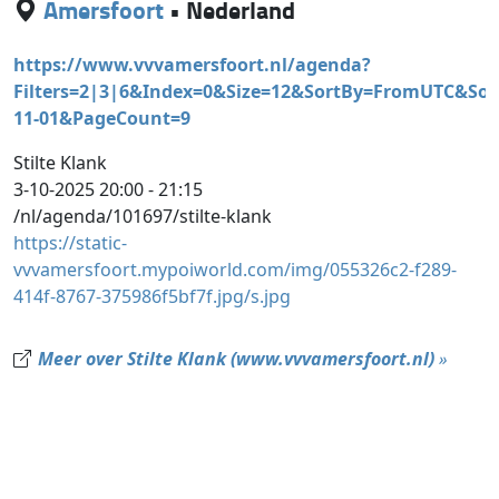
Amersfoort
•
Nederland
https://www.vvvamersfoort.nl/agenda?
Filters=2|3|6&Index=0&Size=12&SortBy=FromUTC&Sor
11-01&PageCount=9
Stilte Klank
3-10-2025 20:00 - 21:15
/nl/agenda/101697/stilte-klank
https://static-
vvvamersfoort.mypoiworld.com/img/055326c2-f289-
414f-8767-375986f5bf7f.jpg/s.jpg
Meer over Stilte Klank (www.vvvamersfoort.nl)
»