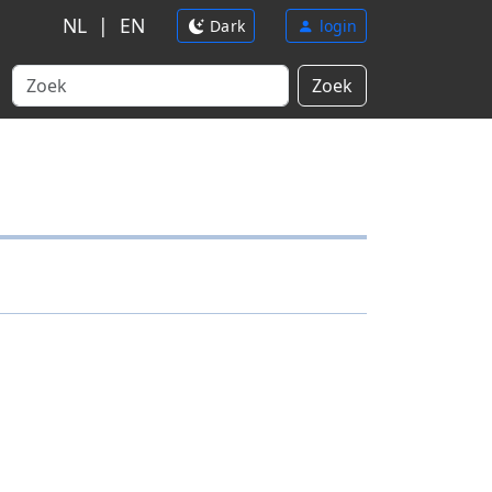
NL
|
EN
Dark
login
Zoek