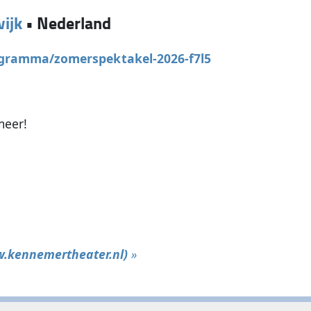
ijk
•
Nederland
gramma/zomerspektakel-2026-f7l5
meer!
w.kennemertheater.nl)
»