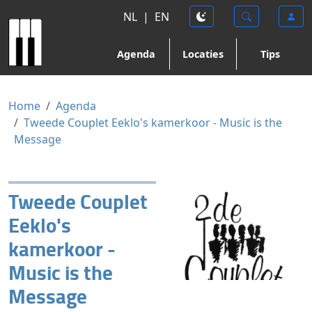
NL
|
EN
Agenda
Locaties
Tips
Home
Agenda
Tweede Couplet Eeklo's kamerkoor - Music is the
Message
Tweede Couplet
Eeklo's
kamerkoor -
Music is the
Message