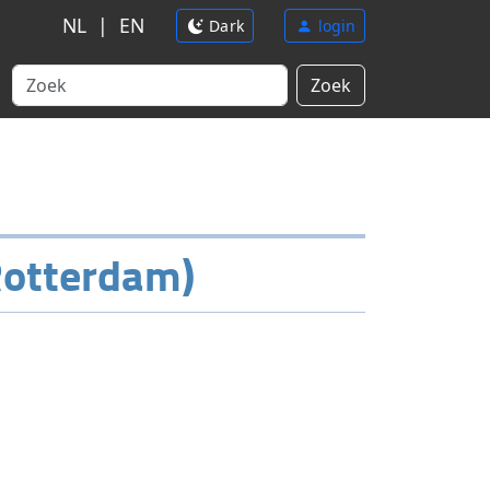
NL
|
EN
Dark
login
Zoek
Rotterdam)