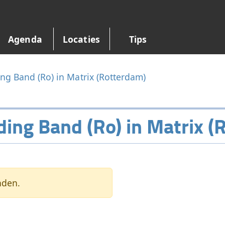
Agenda
Locaties
Tips
g Band (Ro) in Matrix (Rotterdam)
ng Band (Ro) in Matrix (
nden.