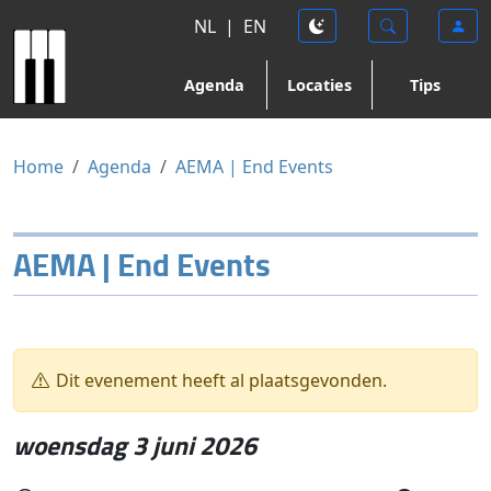
NL
|
EN
Agenda
Locaties
Tips
Home
Agenda
AEMA | End Events
AEMA | End Events
Dit evenement heeft al plaatsgevonden.
woensdag 3 juni 2026