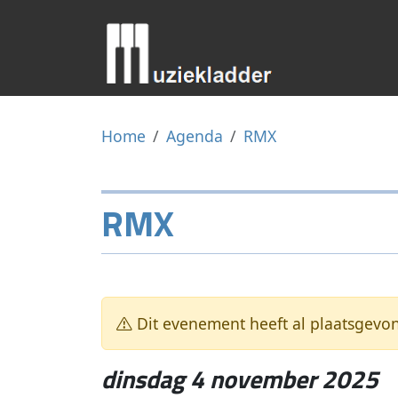
Home
Agenda
RMX
RMX
Dit evenement heeft al plaatsgevo
dinsdag 4 november 2025