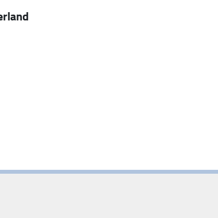
rland