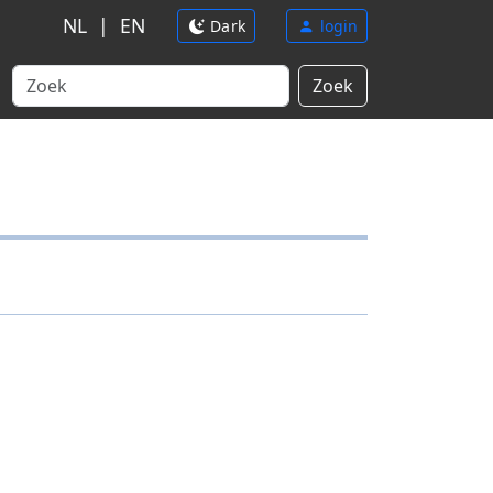
NL
|
EN
Dark
login
Zoek