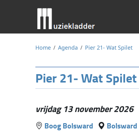
Home
Agenda
Pier 21- Wat Spilet
Pier 21- Wat Spilet
vrijdag 13 november 2026
Boog Bolsward
Bolsward