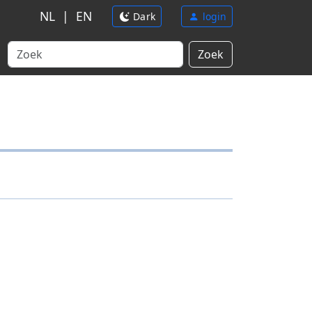
NL
|
EN
Dark
login
Zoek