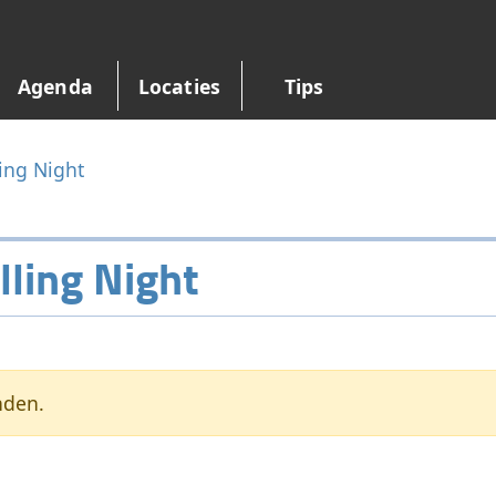
Agenda
Locaties
Tips
ing Night
lling Night
nden.