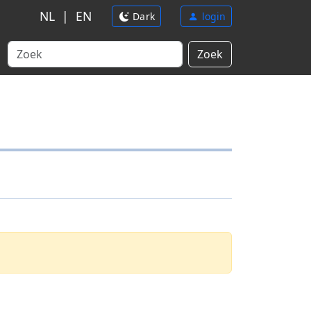
NL
|
EN
Dark
login
Zoek