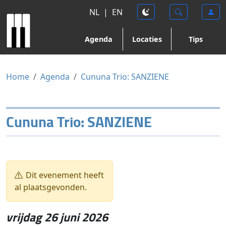
NL
|
EN
Agenda
Locaties
Tips
Home
Agenda
Cununa Trio: SANZIENE
Cununa Trio: SANZIENE
Dit evenement heeft
al plaatsgevonden.
vrijdag 26 juni 2026