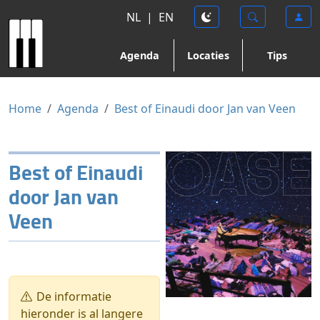
NL
|
EN
Agenda
Locaties
Tips
Home
Agenda
Best of Einaudi door Jan van Veen
Best of Einaudi
door Jan van
Veen
De informatie
hieronder is al langere