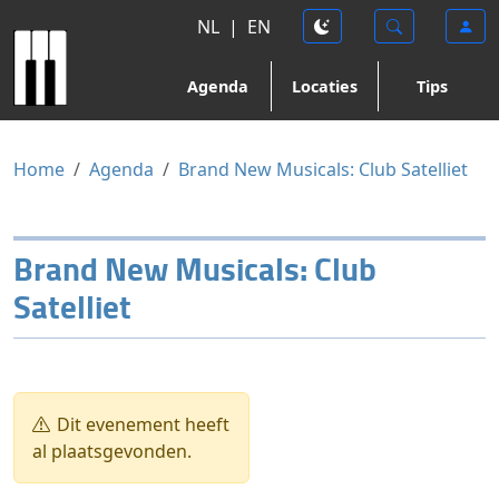
NL
|
EN
Agenda
Locaties
Tips
Home
Agenda
Brand New Musicals: Club Satelliet
Brand New Musicals: Club
Satelliet
Dit evenement heeft
al plaatsgevonden.