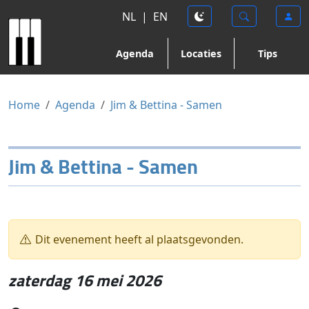
NL
|
EN
Agenda
Locaties
Tips
Home
Agenda
Jim & Bettina - Samen
Jim & Bettina - Samen
Dit evenement heeft al plaatsgevonden.
zaterdag 16 mei 2026