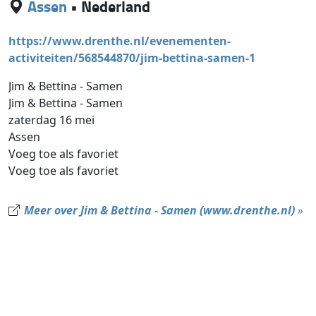
Assen
•
Nederland
https://www.drenthe.nl/evenementen-
activiteiten/568544870/jim-bettina-samen-1
Jim & Bettina - Samen
Jim & Bettina - Samen
zaterdag 16 mei
Assen
Voeg toe als favoriet
Voeg toe als favoriet
Meer over Jim & Bettina - Samen (www.drenthe.nl)
»