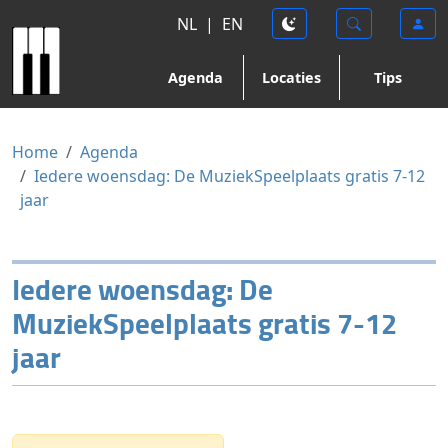
NL
|
EN
Agenda
Locaties
Tips
Home
Agenda
Iedere woensdag: De MuziekSpeelplaats gratis 7-12
jaar
Iedere woensdag: De
MuziekSpeelplaats gratis 7-12
jaar