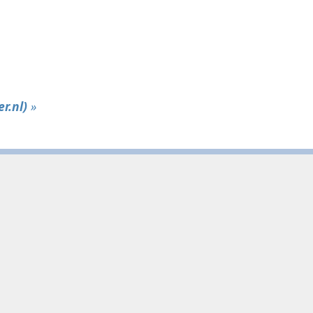
r.nl)
»