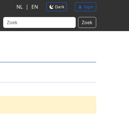
NL
|
EN
Dark
login
Zoek