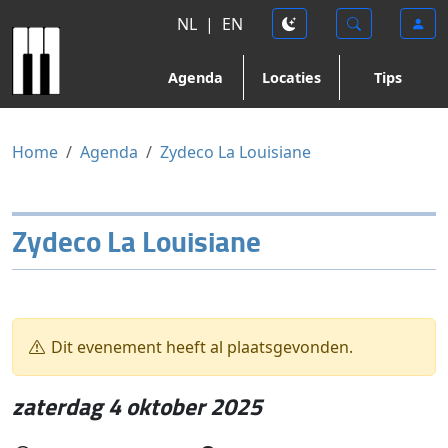
NL
|
EN
Agenda
Locaties
Tips
Home
Agenda
Zydeco La Louisiane
Zydeco La Louisiane
Dit evenement heeft al plaatsgevonden.
zaterdag 4 oktober 2025