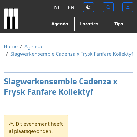
NL
|
EN
Agenda
Locaties
Tips
Home
Agenda
Slagwerkensemble Cadenza x Frysk Fanfare Kollektyf
Slagwerkensemble Cadenza x
Frysk Fanfare Kollektyf
Dit evenement heeft
al plaatsgevonden.