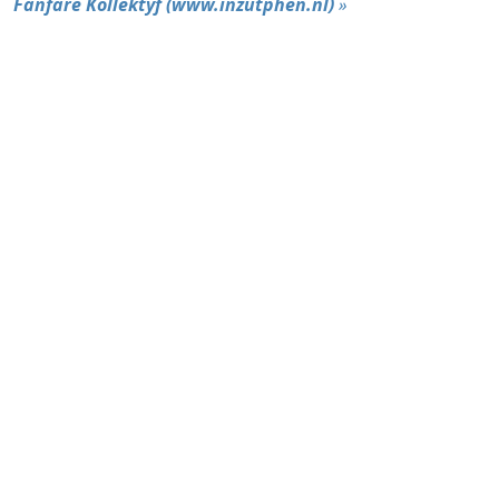
Fanfare Kollektyf (www.inzutphen.nl)
»