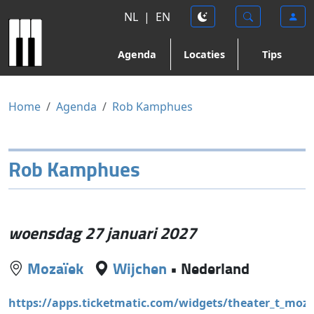
NL
|
EN
Agenda
Locaties
Tips
Home
Agenda
Rob Kamphues
Rob Kamphues
woensdag 27 januari 2027
Mozaïek
Wijchen
•
Nederland
https://apps.ticketmatic.com/widgets/theater_t_moza