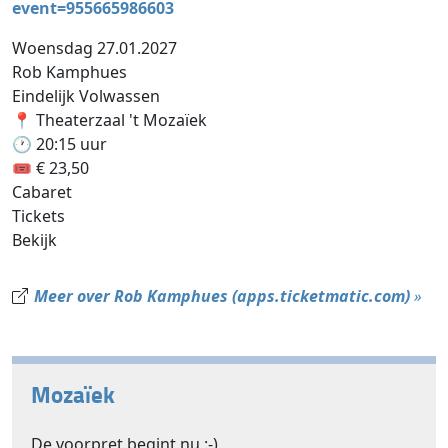
event=955665986603
Woensdag 27.01.2027
Rob Kamphues
Eindelijk Volwassen
📍 Theaterzaal 't Mozaïek
🕐 20:15 uur
🎟 € 23,50
Cabaret
Tickets
Bekijk
Meer over Rob Kamphues (apps.ticketmatic.com)
»
Mozaïek
De voorpret begint nu :-)