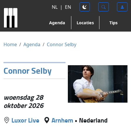
NL
|
EN
Agenda
Locaties
Tips
Home
Agenda
Connor Selby
Connor Selby
woensdag 28
oktober 2026
Luxor Live
Arnhem
•
Nederland