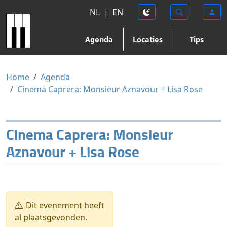
NL
|
EN
Agenda
Locaties
Tips
Home
Agenda
Cinema Caprera: Monsieur Aznavour + Lisa Rose
Cinema Caprera: Monsieur
Aznavour + Lisa Rose
Dit evenement heeft
al plaatsgevonden.