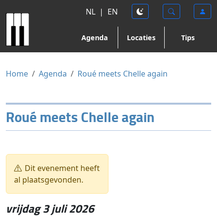
NL
|
EN
Agenda
Locaties
Tips
Home
Agenda
Roué meets Chelle again
Roué meets Chelle again
Dit evenement heeft
al plaatsgevonden.
vrijdag 3 juli 2026