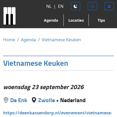
NL
|
EN
Agenda
Locaties
Tips
Home
Agenda
Vietnamese Keuken
Vietnamese Keuken
woensdag 23 september 2026
De Enk
Zwolle
•
Nederland
https://deenkassendorp.nl/evenement/vietnamese-