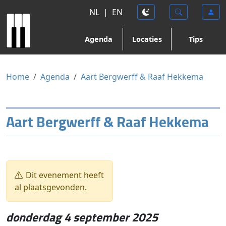
NL
|
EN
Agenda
Locaties
Tips
Home
Agenda
Aart Bergwerff & Raaf Hekkema
Aart Bergwerff & Raaf Hekkema
Dit evenement heeft
al plaatsgevonden.
donderdag 4 september 2025