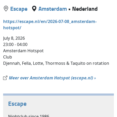
Escape
Amsterdam
•
Nederland
https://escape.nl/en/2026-07-08_amsterdam-
hotspot/
July 8, 2026
23:00 - 04:00
Amsterdam Hotspot
Club
Djennah, Fella, Lotte, Thormoss & Taquito on rotation
Meer over Amsterdam Hotspot (escape.nl)
»
Escape
Nightclub since 1986