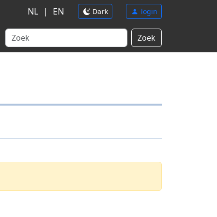
NL
|
EN
Dark
login
Zoek