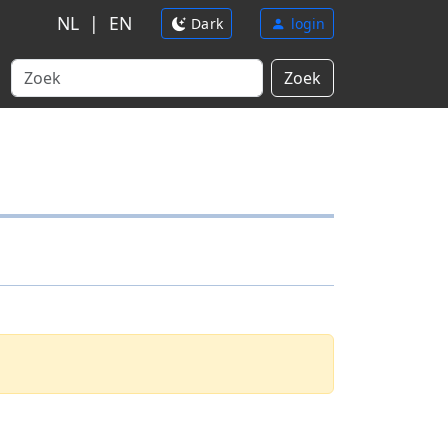
NL
|
EN
Dark
login
Zoek