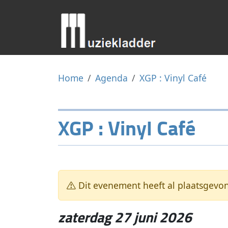
Home
Agenda
XGP : Vinyl Café
XGP : Vinyl Café
Dit evenement heeft al plaatsgevo
zaterdag 27 juni 2026