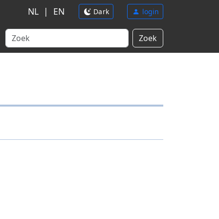
NL
|
EN
Dark
login
Zoek