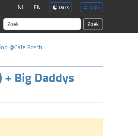
NL
|
EN
Dark
login
Zoek
odoo @Cafe Bosch
) + Big Daddys