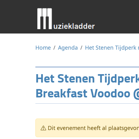
Home
Agenda
Het Stenen Tijdperk
Het Stenen Tijdper
Breakfast Voodoo 
Dit evenement heeft al plaatsgevo