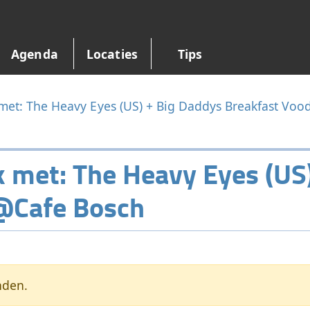
Agenda
Locaties
Tips
 met: The Heavy Eyes (US) + Big Daddys Breakfast Vo
k met: The Heavy Eyes (US
@Cafe Bosch
nden.