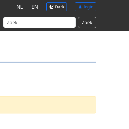
NL
|
EN
Dark
login
Zoek