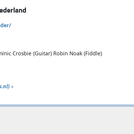
ederland
nder/
nic Crosbie (Guitar) Robin Noak (Fiddle)
.nl)
»