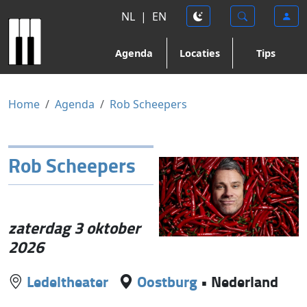
NL
|
EN
Agenda
Locaties
Tips
Home
Agenda
Rob Scheepers
Rob Scheepers
zaterdag 3 oktober
2026
Ledeltheater
Oostburg
•
Nederland