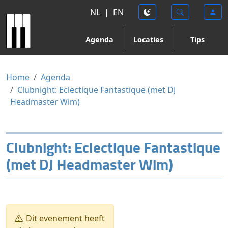
NL
|
EN
Agenda
Locaties
Tips
Home
Agenda
Clubnight: Eclectique Fantastique (met DJ
Headmaster Wim)
Clubnight: Eclectique Fantastique
(met DJ Headmaster Wim)
Dit evenement heeft