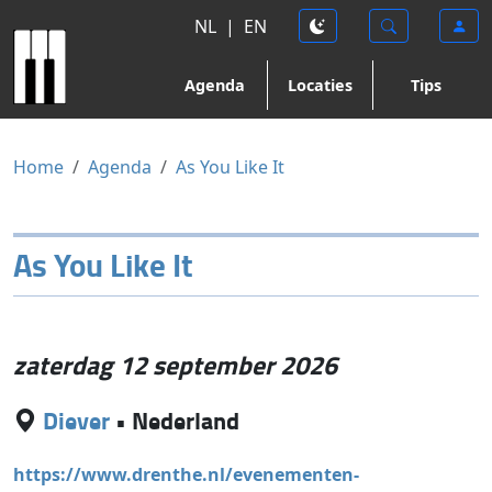
NL
|
EN
Agenda
Locaties
Tips
Home
Agenda
As You Like It
As You Like It
zaterdag 12 september 2026
Diever
•
Nederland
https://www.drenthe.nl/evenementen-