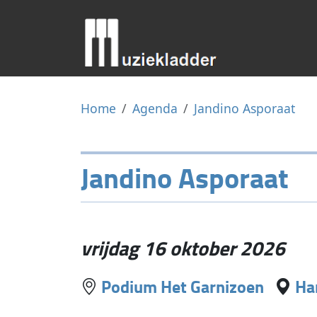
Home
Agenda
Jandino Asporaat
Jandino Asporaat
vrijdag 16 oktober 2026
Podium Het Garnizoen
Ha