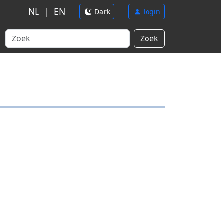
NL
|
EN
Dark
login
Zoek