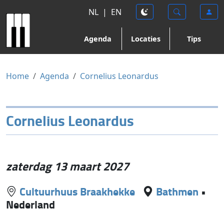
NL
|
EN
Agenda
Locaties
Tips
Home
Agenda
Cornelius Leonardus
Cornelius Leonardus
zaterdag 13 maart 2027
Cultuurhuus Braakhekke
Bathmen
•
Nederland