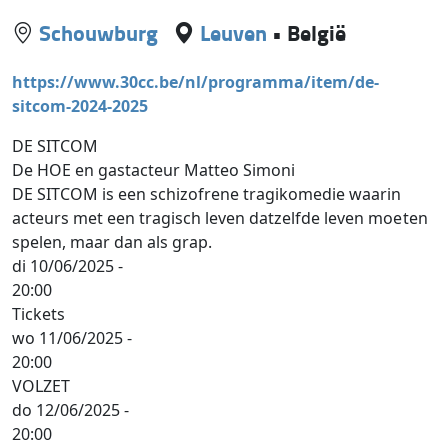
Schouwburg
Leuven
•
België
https://www.30cc.be/nl/programma/item/de-
sitcom-2024-2025
DE SITCOM
De HOE en gastacteur Matteo Simoni
DE SITCOM is een schizofrene tragikomedie waarin
acteurs met een tragisch leven datzelfde leven moeten
spelen, maar dan als grap.
di 10/06/2025 -
20:00
Tickets
wo 11/06/2025 -
20:00
VOLZET
do 12/06/2025 -
20:00