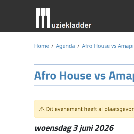
Home
Agenda
Afro House vs Amapi
Afro House vs Ama
Dit evenement heeft al plaatsgevo
woensdag 3 juni 2026