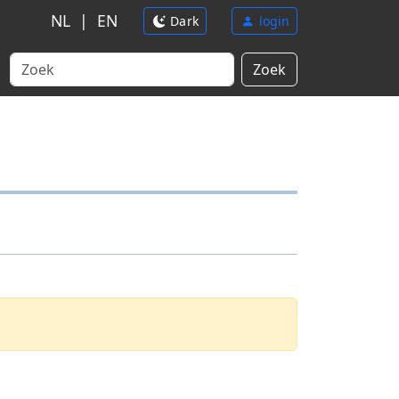
NL
|
EN
Dark
login
Zoek