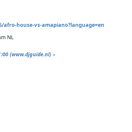
136/afro-house-vs-amapiano?language=en
dam NL
:00 (www.djguide.nl)
»